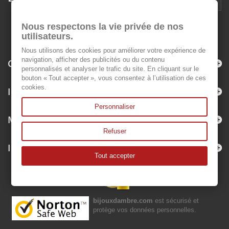
Nous respectons la vie privée de nos
utilisateurs.
Nous utilisons des cookies pour améliorer votre expérience de
navigation, afficher des publicités ou du contenu
Catégories
personnalisés et analyser le trafic du site. En cliquant sur le
bouton « Tout accepter », vous consentez à l’utilisation de ces
cookies.
Informations
Personnaliser
Mon compte
Refuser
Informations sur votre boutique
Tout accepter
bijouxdambre.com
est sécurisé et
protège vos données personnelles.