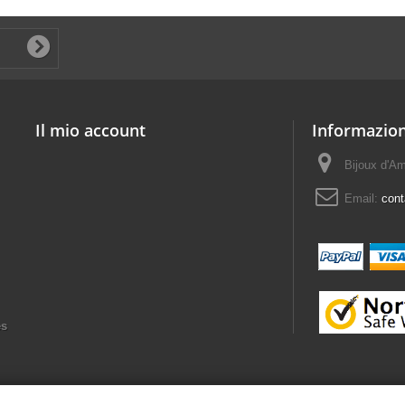
Il mio account
Informazion
Bijoux d'A
Email:
con
es