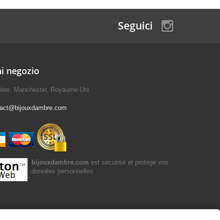
Seguici
i negozio
mbre, Manchester, Royaume-Uni
tact@bijouxdambre.com
bijouxdambre.com
est sécurisé et protège vos
données personnelles.