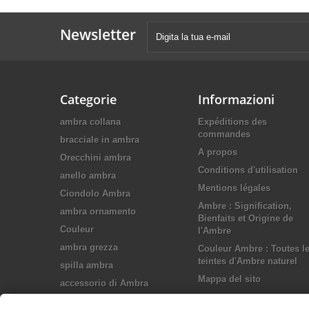
Newsletter
Categorie
Informazioni
ambra collana
Expéditions des
commandes
bracciale in ambra
A propos
Orecchini ambra
Conditions d'utilisation
anello ambra
Mentions légales
Ciondolo Ambra
Ambre : Signification,
ambra ornamento
Bienfaits et Origine de
Couleur
l'Ambre
ambra grezza
Couleur Ambre : Toutes l
teintes d'Ambre naturel
spilla ambra
Mappa del sito
accessorio di Ambra
Gioielli in argento