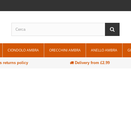
CIONDOLO AMBRA
ORECCHINI AMBRA
ANELLO AMBRA
G
 returns policy
Delivery from £2.99