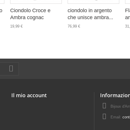
o
Ciondolo Croce e
ciondolo in argento
Fl
Ambra cognac
che unisce ambra...
am
19,99 €
76,99 €
31
Il mio account
Informazion
Bijoux d'A
Email:
con