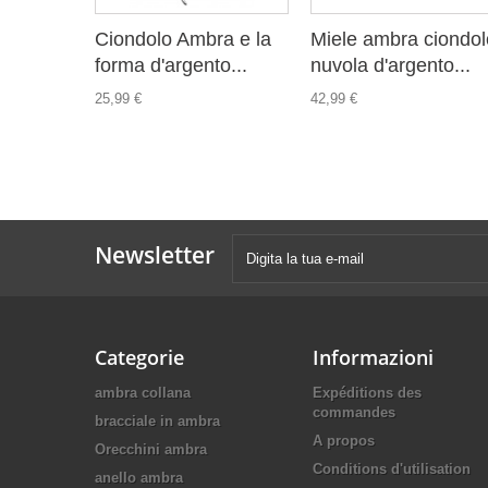
Ciondolo Ambra e la
Miele ambra ciondol
forma d'argento...
nuvola d'argento...
25,99 €
42,99 €
Newsletter
Categorie
Informazioni
ambra collana
Expéditions des
commandes
bracciale in ambra
A propos
Orecchini ambra
Conditions d'utilisation
anello ambra