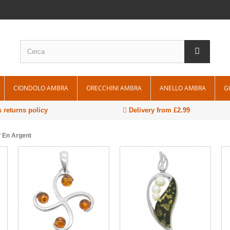
CIONDOLO AMBRA
ORECCHINI AMBRA
ANELLO AMBRA
G
 returns policy
Delivery from £2.99
f En Argent