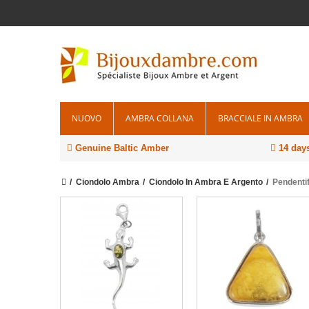
NUOVO
AMBRA COLLANA
BRACCIALE IN AMBRA
Genuine Baltic Amber
14 days
Ciondolo Ambra
Ciondolo In Ambra E Argento
Pendenti