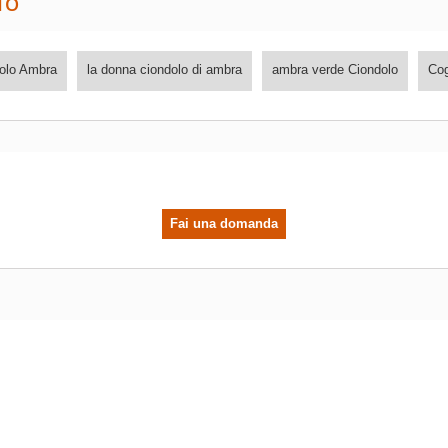
TO
olo Ambra
la donna ciondolo di ambra
ambra verde Ciondolo
Co
Fai una domanda