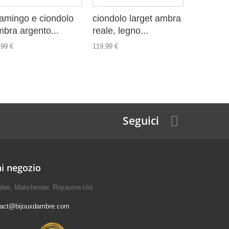
amingo e ciondolo
ciondolo larget ambra
ciondolo
bra argento...
reale, legno...
foglia d'
,99 €
119,99 €
31,99 €
Seguici
i negozio
mbre, Manchester, Royaume-Uni
tact@bijouxdambre.com