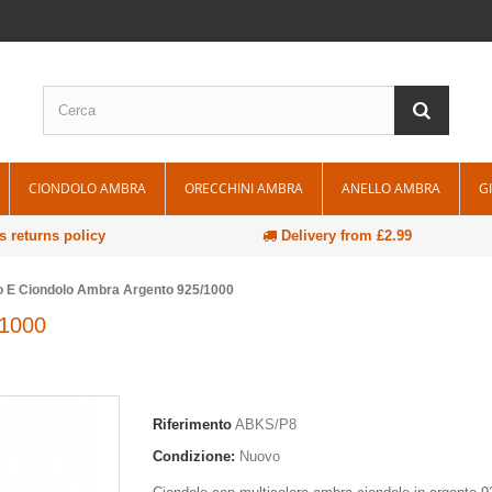
CIONDOLO AMBRA
ORECCHINI AMBRA
ANELLO AMBRA
G
 returns policy
Delivery from £2.99
o E Ciondolo Ambra Argento 925/1000
/1000
Riferimento
ABKS/P8
Condizione:
Nuovo