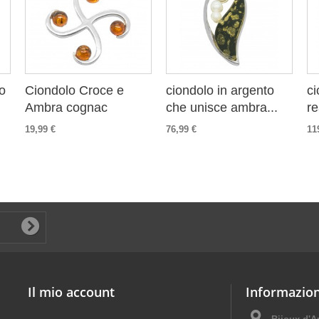
o
Ciondolo Croce e
ciondolo in argento
ci
Ambra cognac
che unisce ambra...
re
19,99 €
76,99 €
11
Il mio account
Informazion