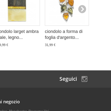
ondolo larget ambra
ciondolo a forma di
Ciondol
ale, legno...
foglia d'argento...
Ambra e
1000
9,99 €
31,99 €
42,99 €
Seguici
i negozio