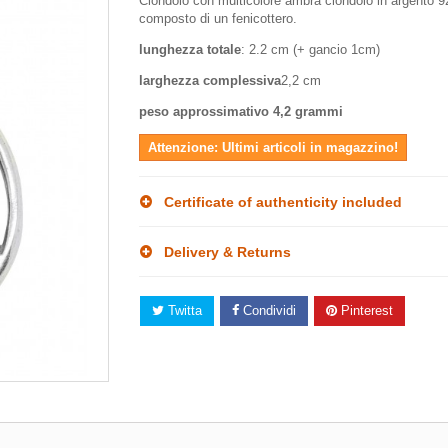
Ciondolo con multicolore ambra ciondolo in argento 9
composto di un fenicottero.
lunghezza totale
: 2.2 cm (+ gancio 1cm)
larghezza complessiva
2,2 cm
peso approssimativo
4,2 grammi
Attenzione: Ultimi articoli in magazzino!
Certificate of authenticity included
Delivery & Returns
Twitta
Condividi
Pinterest