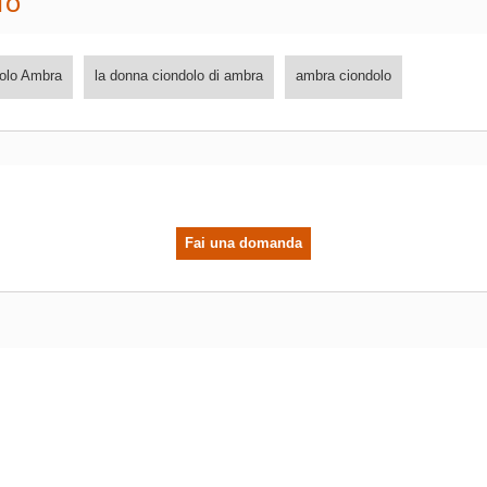
TO
olo Ambra
la donna ciondolo di ambra
ambra ciondolo
Fai una domanda