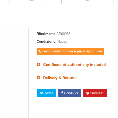
Riferimento
AP00038
Condizione:
Nuovo
Questo prodotto non è più disponibile
Certificate of authenticity included
Delivery & Returns
Twitta
Condividi
Pinterest