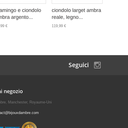
amingo e ciondolo
ciondolo larget ambra
ciondolo
bra argento...
reale, legno...
foglia d'
,99 €
119,99 €
31,99 €
Seguici
i negozio
mbre, Manchester, Royaume-Uni
tact@bijouxdambre.com