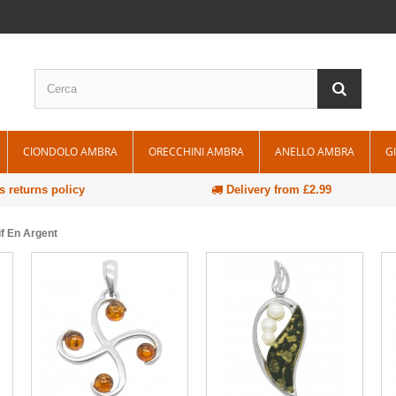
CIONDOLO AMBRA
ORECCHINI AMBRA
ANELLO AMBRA
G
 returns policy
Delivery from £2.99
f En Argent