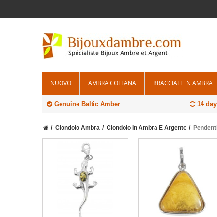
NUOVO
AMBRA COLLANA
BRACCIALE IN AMBRA
Genuine Baltic Amber
14 days
Ciondolo Ambra
Ciondolo In Ambra E Argento
Pendenti