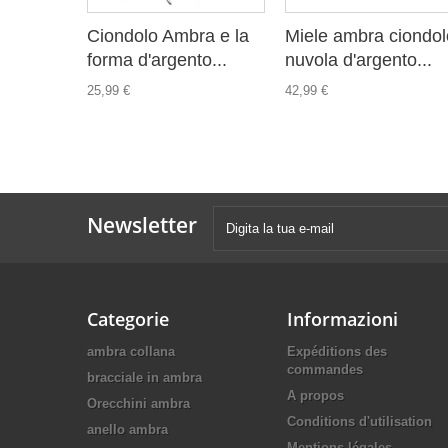
Ciondolo Ambra e la
Miele ambra ciondol
forma d'argento...
nuvola d'argento...
25,99 €
42,99 €
Newsletter
Categorie
Informazioni
ambra collana
Expéditions des
commandes
bracciale in ambra
A propos
Orecchini ambra
Conditions d'utilisation
anello ambra
Mentions légales