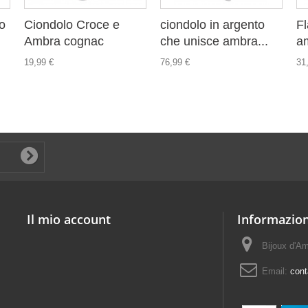
o
Ciondolo Croce e
ciondolo in argento
Fl
Ambra cognac
che unisce ambra...
am
19,99 €
76,99 €
31
Il mio account
Informazion
Bijoux d'A
Email:
con