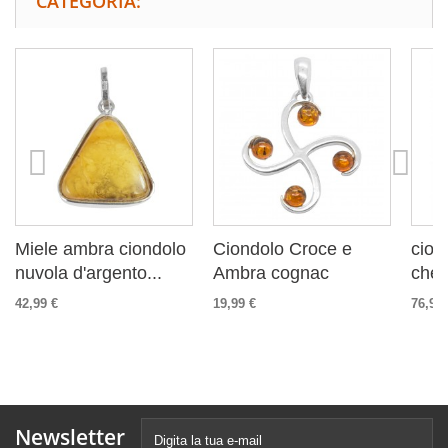
CATEGORIA:
Miele ambra ciondolo
Ciondolo Croce e
cion
nuvola d'argento...
Ambra cognac
che 
42,99 €
19,99 €
76,99 
Newsletter