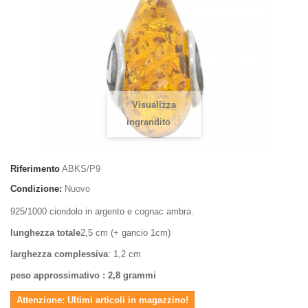
Visualizza
ingrandito
Riferimento
ABKS/P9
Condizione:
Nuovo
925/1000 ciondolo in argento e cognac ambra.
lunghezza totale
2,5 cm (+ gancio 1cm)
larghezza complessiva
: 1,2 cm
peso approssimativo
: 2,8 grammi
Attenzione: Ultimi articoli in magazzino!