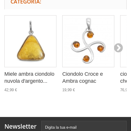
CATEGORIA:
Miele ambra ciondolo
Ciondolo Croce e
cion
nuvola d'argento...
Ambra cognac
che 
42,99 €
19,99 €
76,99 
Newsletter