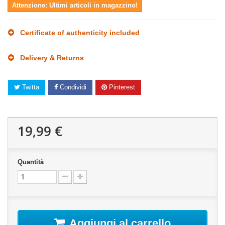
Attenzione: Ultimi articoli in magazzino!
Certificate of authenticity included
Delivery & Returns
Twitta
Condividi
Pinterest
19,99 €
Quantità
Aggiungi al carrello