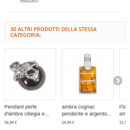
05/01/2017
30 ALTRI PRODOTTI DELLA STESSA
CATEGORIA:
Pendant perle
ambra cognac
Flam
d'ambra ciliegia e...
pendente e argento...
ambr
59,99 €
19,99 €
31,99 