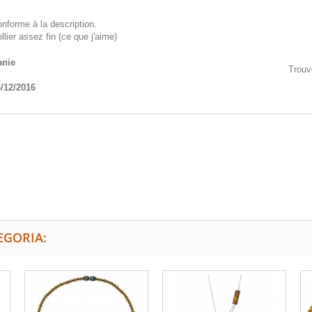
nforme à la description.
llier assez fin (ce que j'aime)
anie
Trouv
/12/2016
EGORIA: