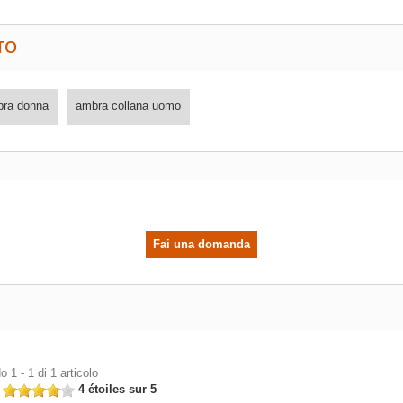
TO
bra donna
ambra collana uomo
Fai una domanda
 1 - 1 di 1 articolo
n
4 étoiles sur 5