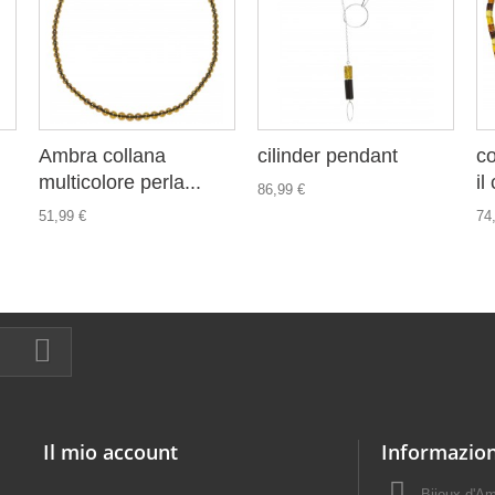
Ambra collana
cilinder pendant
co
multicolore perla...
il
86,99 €
51,99 €
74
Il mio account
Informazion
Bijoux d'A