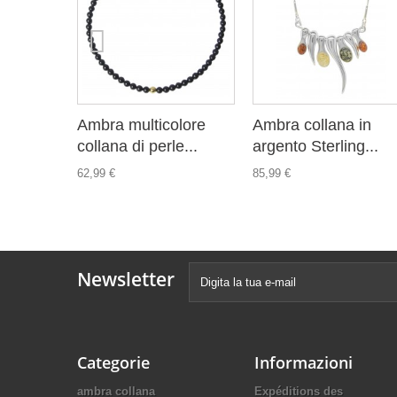
Ambra multicolore
Ambra collana in
collana di perle...
argento Sterling...
62,99 €
85,99 €
Newsletter
Categorie
Informazioni
ambra collana
Expéditions des