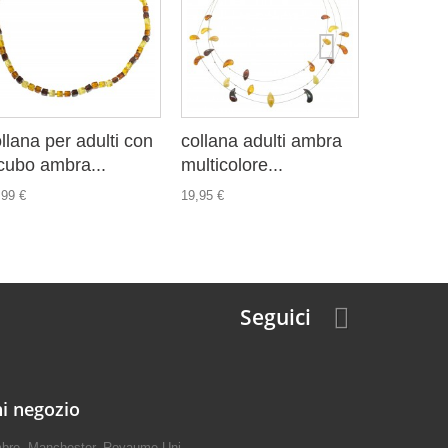
llana per adulti con
collana adulti ambra
collana 
 cubo ambra...
multicolore...
multicol
,99 €
19,95 €
126,00 €
Seguici
i negozio
mbre, Manchester, Royaume-Uni