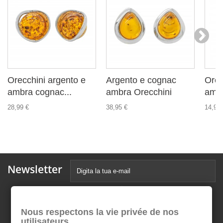
Orecchini argento e
Argento e cognac
Orec
ambra cognac...
ambra Orecchini
ambr
28,99 €
38,95 €
14,99 
Newsletter
Nous respectons la vie privée de nos
utilisateurs.