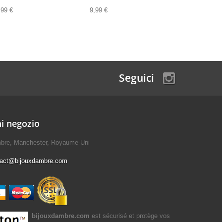
,99 €
9,99 €
9,99 €
Seguici
i negozio
mbre, Manchester, Royaume-Uni
tact@bijouxdambre.com
bijouxdambre.com
est sécurisé et protège vos