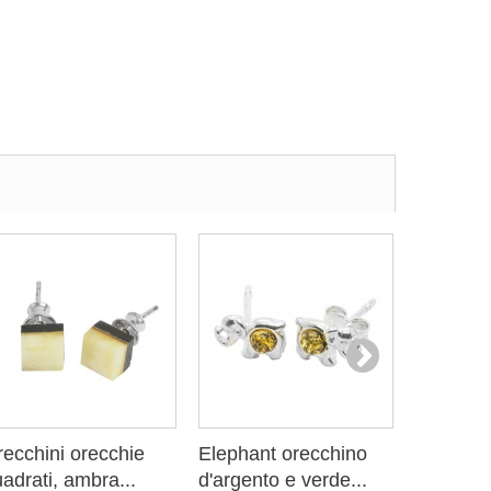
ecchini orecchie
Elephant orecchino
Elephant
adrati, ambra...
d'argento e verde...
d'argent