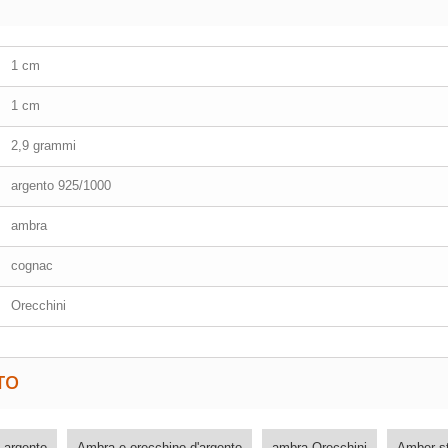
1 cm
1 cm
2,9 grammi
argento 925/1000
ambra
cognac
Orecchini
TO
 argento
Ambra e orecchino d'argento
ambra Orecchini
Amber st