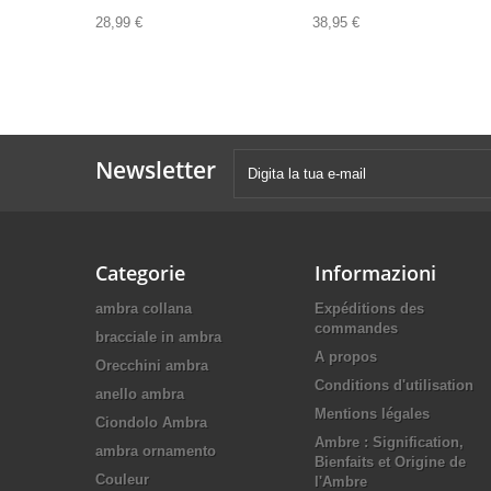
28,99 €
38,95 €
Newsletter
Categorie
Informazioni
ambra collana
Expéditions des
commandes
bracciale in ambra
A propos
Orecchini ambra
Conditions d'utilisation
anello ambra
Mentions légales
Ciondolo Ambra
Ambre : Signification,
ambra ornamento
Bienfaits et Origine de
Couleur
l'Ambre