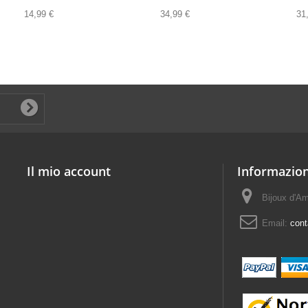
14,99 €
34,99 €
31
Il mio account
Informazion
Bijoux d'A
Email:
con