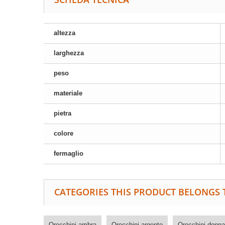
altezza
larghezza
peso
materiale
pietra
colore
fermaglio
CATEGORIES THIS PRODUCT BELONGS 
Orecchini ambra
Orecchini argento
Orecchini donna