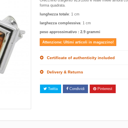
Orecchino d'argento 925/1000 e reale miele ambra col
forma quadrata.
lunghezza totale
: 1 cm
larghezza complessiva
: 1 cm
peso approssimativo : 2.9 grammi
Attenzione: Ultimi articoli in magazzino!
Certificate of authenticity included
Delivery & Returns
Twitta
Condividi
Pinterest