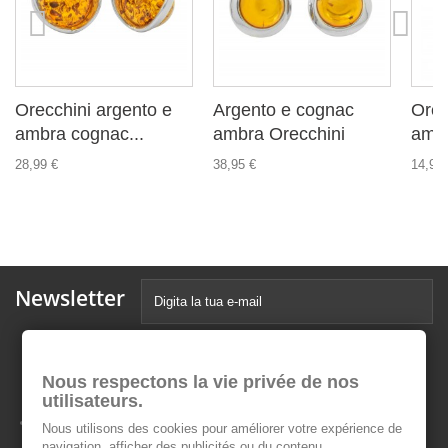
Orecchini argento e
Argento e cognac
Orec
ambra cognac...
ambra Orecchini
ambr
28,99 €
38,95 €
14,99 
Newsletter
Nous respectons la vie privée de nos
utilisateurs.
Nous utilisons des cookies pour améliorer votre expérience de
navigation, afficher des publicités ou du contenu