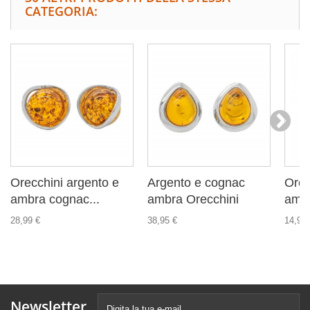
CATEGORIA:
Orecchini argento e
Argento e cognac
Orec
ambra cognac...
ambra Orecchini
ambr
28,99 €
38,95 €
14,99 
Newsletter