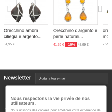
Orecchino ambra
Orecchino d'argento e
orec
ciliegia e argento...
perle naturali...
mos
51,95 €
7,99 €
-10%
41,39 €
45,99 €
Newsletter
Nous respectons la vie privée de nos
utilisateurs.
Nous utilisons des cookies pour améliorer votre expérience de