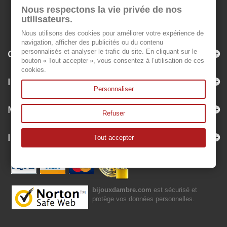
Nous respectons la vie privée de nos
utilisateurs.
Nous utilisons des cookies pour améliorer votre expérience de
navigation, afficher des publicités ou du contenu
Categorías
personnalisés et analyser le trafic du site. En cliquant sur le
bouton « Tout accepter », vous consentez à l’utilisation de ces
cookies.
Información
Personnaliser
Mi cuenta
Refuser
Información sobre la tienda
Tout accepter
bijouxdambre.com
est sécurisé et
protège vos données personnelles.