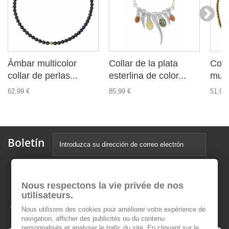
Ámbar multicolor
Collar de la plata
Coll
collar de perlas...
esterlina de color...
mult
62,99 €
85,99 €
51,99 
Boletín
Nous respectons la vie privée de nos
utilisateurs.
Nous utilisons des cookies pour améliorer votre expérience de
navigation, afficher des publicités ou du contenu
personnalisés et analyser le trafic du site. En cliquant sur le