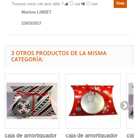
Trouvez-vous cet avis utile ?
oui
non
Martine LINDET
23/03/2017
3 OTROS PRODUCTOS DE LA MISMA
CATEGORÍA:
caja de amortiguador
caja de amortiguador
cojí