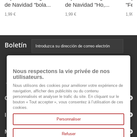
de Navidad "bola...
de Navidad "Ho,...
"Fel
1,99 €
1,99 €
1,99 €
Boletín
Nous respectons la vie privée de nos
utilisateurs.
Nous utilisons des cookies pour améliorer votre expérience de
navigation, afficher des publicités ou du contenu
Categorías
personnalisés et analyser le trafic du site. En cliquant sur le
bouton « Tout accepter », vous consentez à l’utilisation de ces
cookies.
Información
Personnaliser
Mi cuenta
Refuser