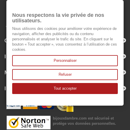
Nous respectons la vie privée de nos
utilisateurs.
Nous utilisons des cookies pour améliorer votre expérience de
navigation, afficher des publicités ou du contenu
Categorías
personnalisés et analyser le trafic du site. En cliquant sur le
bouton « Tout accepter », vous consentez à l’utilisation de ces
cookies.
Información
Personnaliser
Mi cuenta
Refuser
Información sobre la tienda
Tout accepter
bijouxdambre.com
est sécurisé et
protège vos données personnelles.