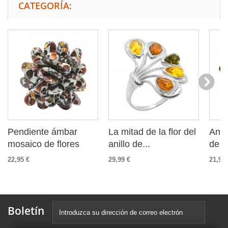
CATEGORÍA:
Pendiente ámbar
La mitad de la flor del
Anil
mosaico de flores
anillo de...
de co
22,95 €
29,99 €
21,99 
Boletín