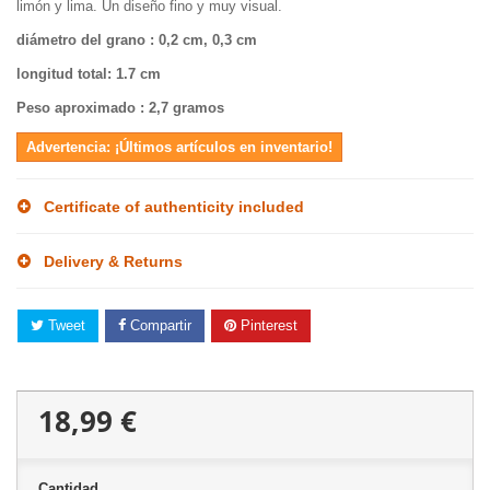
limón y lima. Un diseño fino y muy visual.
diámetro del grano
: 0,2 cm, 0,3 cm
longitud total
: 1.7 cm
Peso aproximado
: 2,7 gramos
Advertencia: ¡Últimos artículos en inventario!
Certificate of authenticity included
Delivery & Returns
Tweet
Compartir
Pinterest
18,99 €
Cantidad