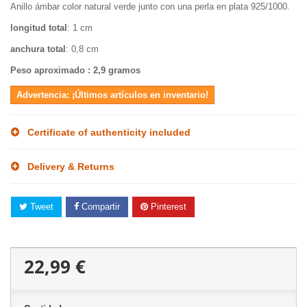
Anillo ámbar color natural verde junto con una perla en plata 925/1000.
longitud total
: 1 cm
anchura total
: 0,8 cm
Peso aproximado
: 2,9 gramos
Advertencia: ¡Últimos artículos en inventario!
Certificate of authenticity included
Delivery & Returns
Tweet
Compartir
Pinterest
22,99 €