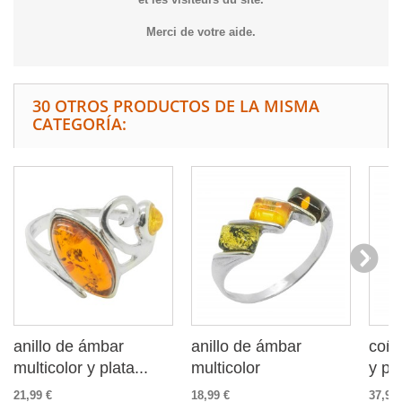
Merci de votre aide.
30 OTROS PRODUCTOS DE LA MISMA
CATEGORÍA:
anillo de ámbar
anillo de ámbar
coña
multicolor y plata...
multicolor
y pl
21,99 €
18,99 €
37,99 