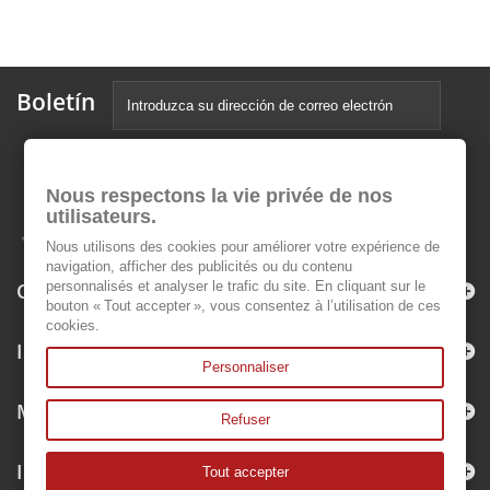
Boletín
Nous respectons la vie privée de nos
utilisateurs.
Nous utilisons des cookies pour améliorer votre expérience de
navigation, afficher des publicités ou du contenu
Categorías
personnalisés et analyser le trafic du site. En cliquant sur le
bouton « Tout accepter », vous consentez à l’utilisation de ces
cookies.
Información
Personnaliser
Mi cuenta
Refuser
Información sobre la tienda
Tout accepter