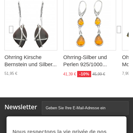
Ohrring Kirsche
Ohrring-Silber und
Ohrr
Bernstein und Silber...
Perlen 925/1000...
Mos
51,95 €
7,99 €
-10%
41,39 €
45,99 €
Newsletter
Nous respectons la vie privée de nos