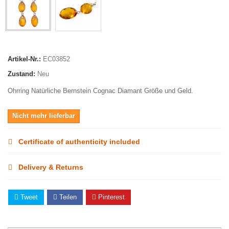
Artikel-Nr.:
EC03852
Zustand:
Neu
Ohrring Natürliche Bernstein Cognac Diamant Größe und Geld.
Nicht mehr lieferbar
Certificate of authenticity included
Delivery & Returns
Tweet
Teilen
Pinterest