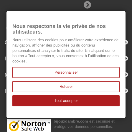
Nous respectons la vie privée de nos
utilisateurs.
Nous utilisons des cookies pour améliorer votre expérience de
Catégories
navigation, afficher des publicités ou du contenu
personnalisés et analyser le trafic du site. En cliquant sur le
bouton « Tout accepter », vous consentez à l’utilisation de ces
Informations
cookies.
Personnaliser
Mon compte
Refuser
Informations sur votre boutique
Tout accepter
bijouxdambre.com
est sécurisé et
protège vos données personnelles.