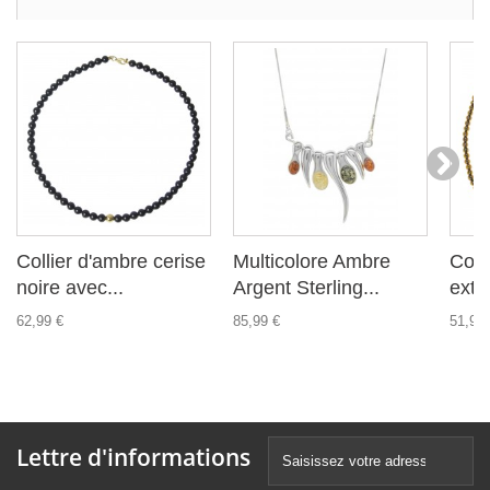
Collier d'ambre cerise
Multicolore Ambre
Coll
noire avec...
Argent Sterling...
extr
62,99 €
85,99 €
51,99 
Lettre d'informations