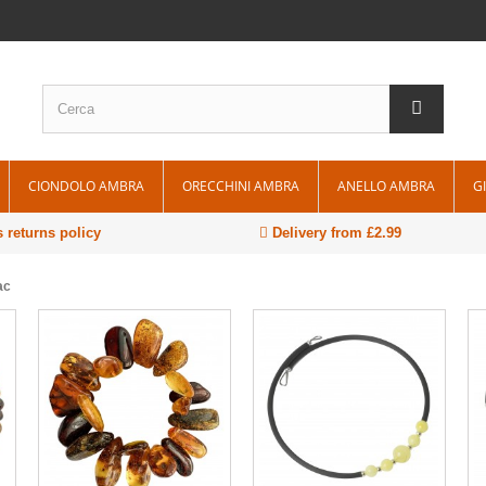
CIONDOLO AMBRA
ORECCHINI AMBRA
ANELLO AMBRA
G
 returns policy
Delivery from £2.99
ac