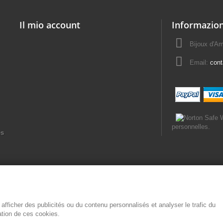
Il mio account
Informazion
Bijoux d'A
Email:
con
personnelles.
es
afficher des publicités ou du contenu personnalisés et analyser le trafic du
sation de ces cookies.