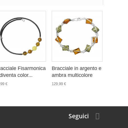
acciale Fisarmonica
Bracciale in argento e
Braccial
diventa color...
ambra multicolore
2 diventa
,99 €
129,99 €
20,99 €
Seguici