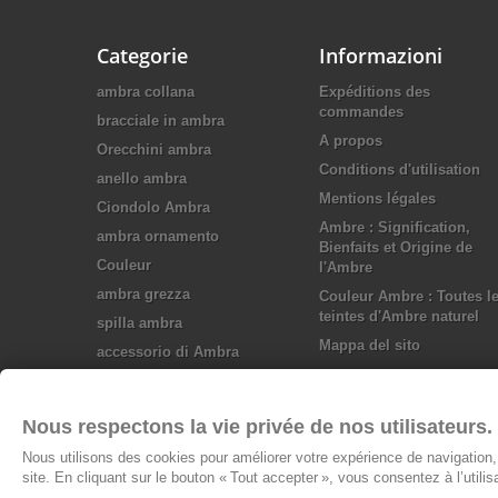
Categorie
Informazioni
ambra collana
Expéditions des
commandes
bracciale in ambra
A propos
Orecchini ambra
Conditions d'utilisation
anello ambra
Mentions légales
Ciondolo Ambra
Ambre : Signification,
ambra ornamento
Bienfaits et Origine de
Couleur
l'Ambre
ambra grezza
Couleur Ambre : Toutes l
teintes d'Ambre naturel
spilla ambra
Mappa del sito
accessorio di Ambra
Gioielli in argento
Nous respectons la vie privée de nos utilisateurs.
Nous utilisons des cookies pour améliorer votre expérience de navigation, 
site. En cliquant sur le bouton « Tout accepter », vous consentez à l’utili