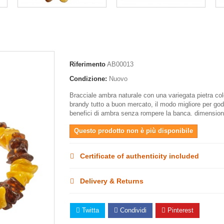
Riferimento
AB00013
Condizione:
Nuovo
Bracciale ambra naturale con una variegata pietra col
brandy tutto a buon mercato, il modo migliore per god
benefici di ambra senza rompere la banca. dimension
Questo prodotto non è più disponibile
Certificate of authenticity included
Delivery & Returns
Twitta
Condividi
Pinterest