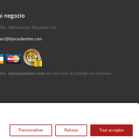
i negozio
mbre, Manchester, Royaume-Uni
tact@bijouxdambre.com
bijouxdambre.com
est sécurisé et protège vos données
Personnaliser
Refuser
Tout accepter