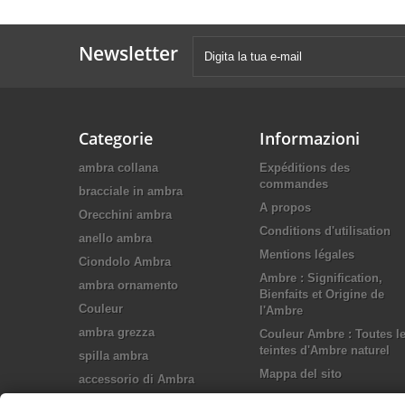
Newsletter
Categorie
Informazioni
ambra collana
Expéditions des
commandes
bracciale in ambra
A propos
Orecchini ambra
Conditions d'utilisation
anello ambra
Mentions légales
Ciondolo Ambra
Ambre : Signification,
ambra ornamento
Bienfaits et Origine de
Couleur
l'Ambre
ambra grezza
Couleur Ambre : Toutes l
teintes d'Ambre naturel
spilla ambra
Mappa del sito
accessorio di Ambra
Gioielli in argento