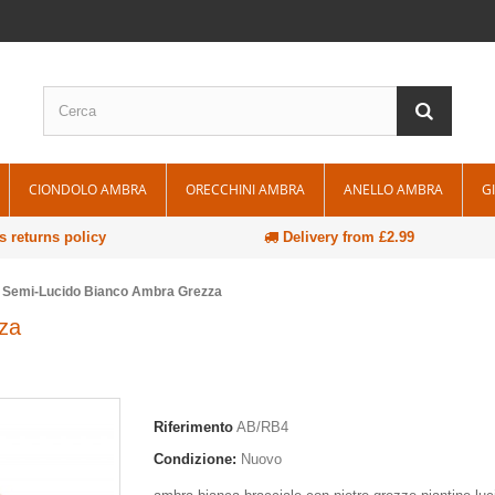
CIONDOLO AMBRA
ORECCHINI AMBRA
ANELLO AMBRA
G
 returns policy
Delivery from £2.99
e Semi-Lucido Bianco Ambra Grezza
zza
Riferimento
AB/RB4
Condizione:
Nuovo