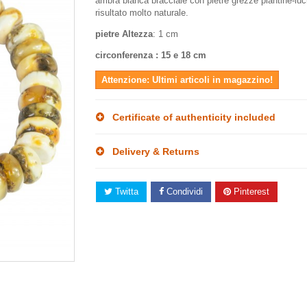
ambra bianca bracciale con pietre grezze piantine-luc
risultato molto naturale.
pietre Altezza
: 1 cm
circonferenza : 15 e 18 cm
Attenzione: Ultimi articoli in magazzino!
Certificate of authenticity included
Delivery & Returns
Twitta
Condividi
Pinterest