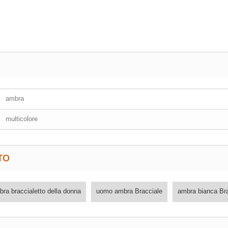
ambra
multicolore
TO
ra braccialetto della donna
uomo ambra Bracciale
ambra bianca Bra