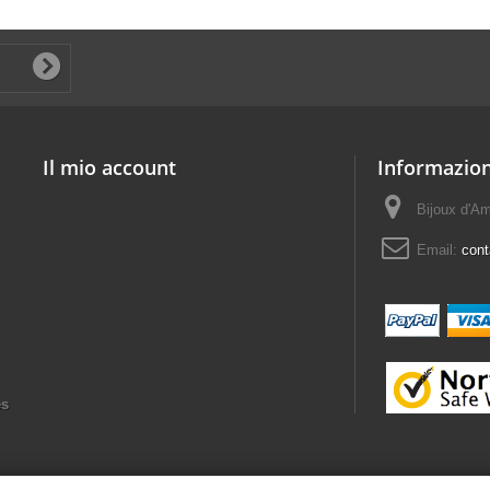
Il mio account
Informazion
Bijoux d'A
Email:
con
es