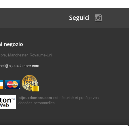
Seguici
i negozio
mbre, Manchester, Royaume-Uni
tact@bijouxdambre.com
bijouxdambre.com
est sécurisé et protège vos
données personnelles.