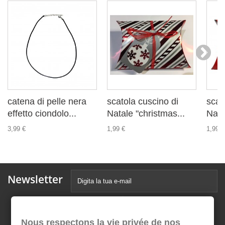
catena di pelle nera
scatola cuscino di
scat
effetto ciondolo...
Natale "christmas...
Nata
3,99 €
1,99 €
1,99 €
Newsletter
Nous respectons la vie privée de nos