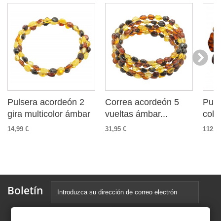
Pulsera acordeón 2
Correa acordeón 5
Puls
gira multicolor ámbar
vueltas ámbar...
color
14,99 €
31,95 €
112,9
Boletín