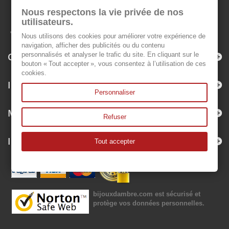
Nous respectons la vie privée de nos
utilisateurs.
Nous utilisons des cookies pour améliorer votre expérience de
navigation, afficher des publicités ou du contenu
Categorías
personnalisés et analyser le trafic du site. En cliquant sur le
bouton « Tout accepter », vous consentez à l’utilisation de ces
cookies.
Información
Personnaliser
Mi cuenta
Refuser
Información sobre la tienda
Tout accepter
bijouxdambre.com
est sécurisé et
protège vos données personnelles.