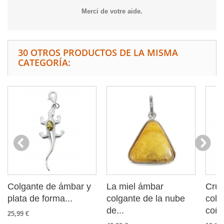
Merci de votre aide.
30 OTROS PRODUCTOS DE LA MISMA
CATEGORÍA:
Colgante de ámbar y
La miel ámbar
Cruz
plata de forma...
colgante de la nube
colg
de...
coñ
25,99 €