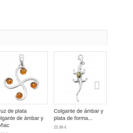
uz de plata
Colgante de ámbar y
colgante
olgante de ámbar y
plata de forma...
combina 
oñac
25,99 €
76,99 €