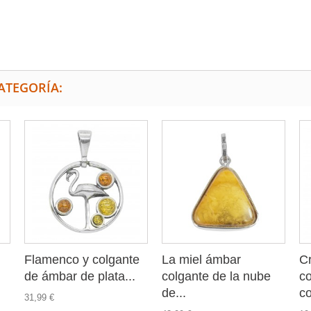
ATEGORÍA:
Flamenco y colgante
La miel ámbar
Cr
de ámbar de plata...
colgante de la nube
c
de...
c
31,99 €