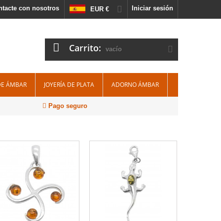
tacte con nosotros
Iniciar sesión
EUR €
Carrito:
vacío
DE ÁMBAR
JOYERÍA DE PLATA
ADORNO ÁMBAR
Pago seguro