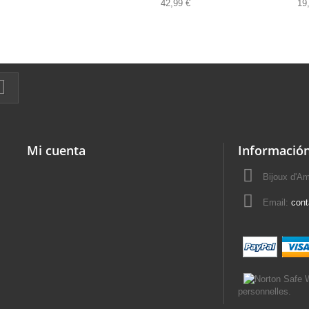
42,99 €
19
Mi cuenta
Información
Bijoux d'A
Email:
con
personnelles.