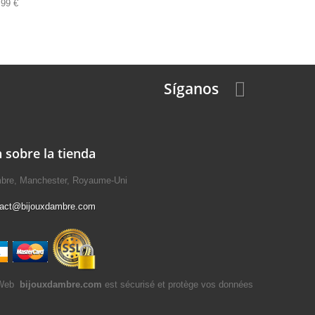
,99 €
Síganos
 sobre la tienda
mbre, Manchester, Royaume-Uni
tact@bijouxdambre.com
bijouxdambre.com
est sécurisé et protège vos données