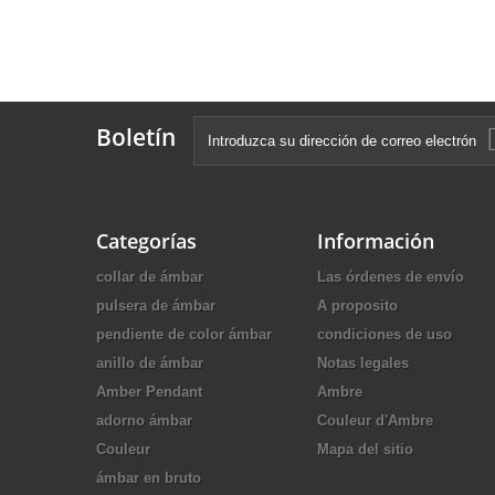
Boletín
Categorías
Información
collar de ámbar
Las órdenes de envío
pulsera de ámbar
A proposito
pendiente de color ámbar
condiciones de uso
anillo de ámbar
Notas legales
Amber Pendant
Ambre
adorno ámbar
Couleur d'Ambre
Couleur
Mapa del sitio
ámbar en bruto