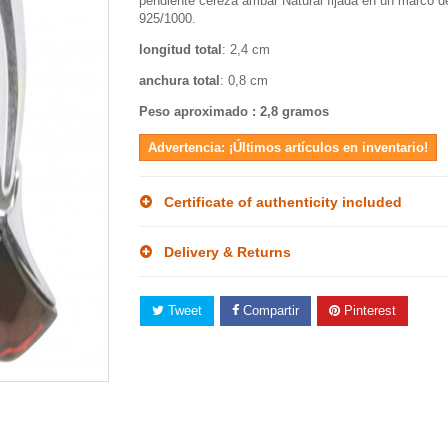
pendiente cereza ámbar Natural fijada en un marco d
925/1000.
longitud total
: 2,4 cm
anchura total
: 0,8 cm
Peso aproximado : 2,8 gramos
Advertencia: ¡Últimos artículos en inventario!
Certificate of authenticity included
Delivery & Returns
Tweet
Compartir
Pinterest