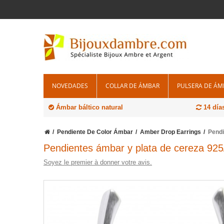
NOVEDADES
COLLAR DE ÁMBAR
PULSERA DE ÁM
Ámbar báltico natural
14 día
Pendiente De Color Ámbar
Amber Drop Earrings
Pendi
Pendientes ámbar y plata de cereza 92
Soyez le premier à donner votre avis.