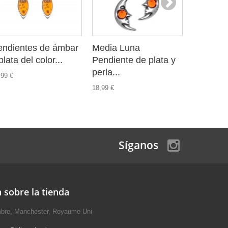
endientes de ámbar
Media Luna
Pendien
plata del color...
Pendiente de plata y
y plata t
perla...
,99 €
27,99 €
18,99 €
Síganos
 sobre la tienda
mbre, Manchester, Royaume-Uni