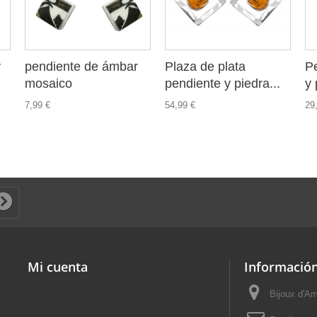
y
pendiente de ámbar
Plaza de plata
P
mosaico
pendiente y piedra...
y 
7,99 €
54,99 €
29
Mi cuenta
Información
Bijoux d'A