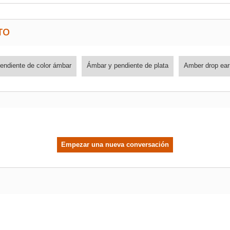
TO
endiente de color ámbar
Ámbar y pendiente de plata
Amber drop ear
Empezar una nueva conversación