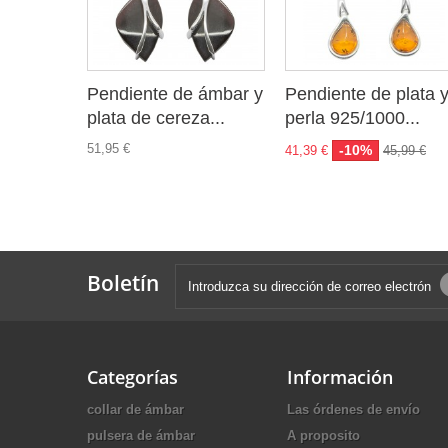
Pendiente de ámbar y
Pendiente de plata 
plata de cereza...
perla 925/1000...
51,95 €
-10%
41,39 €
45,99 €
Boletín
Categorías
Información
collar de ámbar
Las órdenes de envío
pulsera de ámbar
A proposito