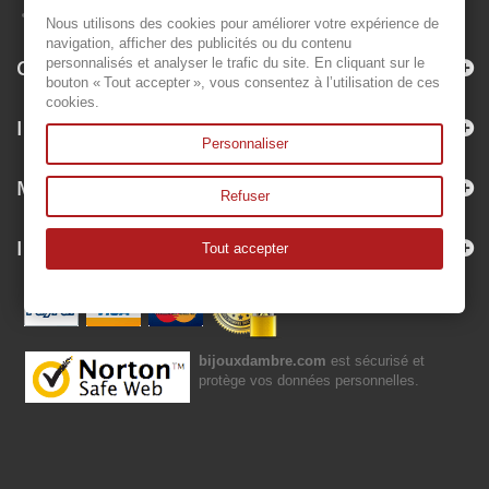
Nous utilisons des cookies pour améliorer votre expérience de
navigation, afficher des publicités ou du contenu
Categorías
personnalisés et analyser le trafic du site. En cliquant sur le
bouton « Tout accepter », vous consentez à l’utilisation de ces
cookies.
Información
Personnaliser
Mi cuenta
Refuser
Información sobre la tienda
Tout accepter
bijouxdambre.com
est sécurisé et
protège vos données personnelles.