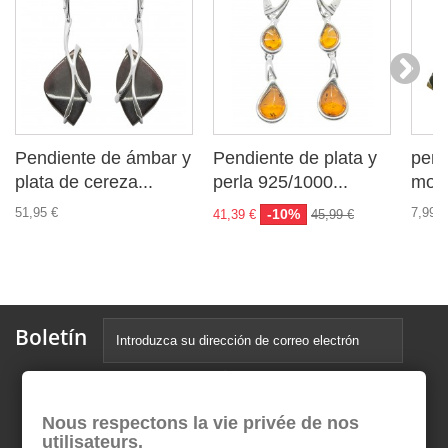
Pendiente de ámbar y
Pendiente de plata y
pend
plata de cereza...
perla 925/1000...
mos
51,95 €
7,99 €
-10%
41,39 €
45,99 €
Boletín
Nous respectons la vie privée de nos
utilisateurs.