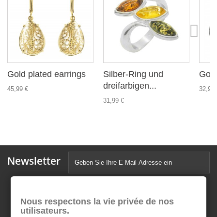
Gold plated earrings
Silber-Ring und
Gold
dreifarbigen...
45,99 €
32,99 
31,99 €
Newsletter
Nous respectons la vie privée de nos
utilisateurs.