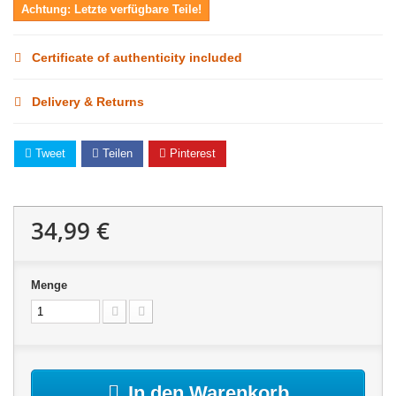
Achtung: Letzte verfügbare Teile!
Certificate of authenticity included
Delivery & Returns
Tweet
Teilen
Pinterest
34,99 €
Menge
In den Warenkorb