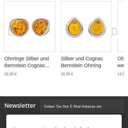
Ohrringe Silber und
Silber und Cognac
Ohrr
Bernstein Cognac...
Bernstein Ohrring
weiß
28,99 €
38,95 €
14,99 
Newsletter