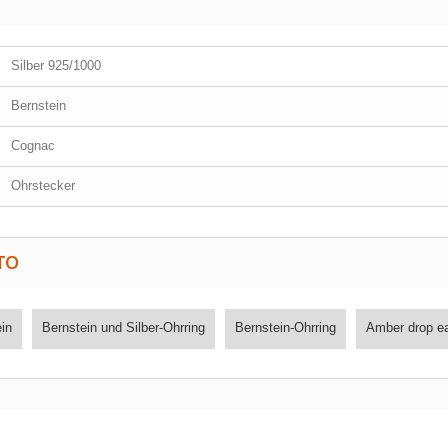
Silber 925/1000
Bernstein
Cognac
Ohrstecker
TO
ein
Bernstein und Silber-Ohrring
Bernstein-Ohrring
Amber drop ea