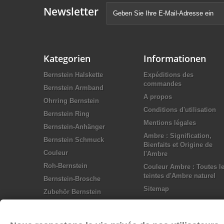
Newsletter
Kategorien
Informationen
Bernstein Halskette
Expéditions des
commandes
Bernstein Armband
A propos
Ohrring Bernstein
Conditions d'utilisation
Bernstein Ring
Mentions légales
Bernstein-Anhänger
Ambre : Signification,
Bernstein Schmuck
Bienfaits et Origine de
Couleur
l'Ambre
Roh-Bernstein
Couleur Ambre : Toutes l
teintes d'Ambre naturel
Bernstein-Brosche
Sitemap
Zubehör Bernstein
Silber Schmuck