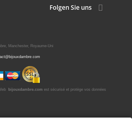
Folgen Sie uns
mbre, Manchester, Royaume-Uni
tact@bijouxdambre.com
bijouxdambre.com
est sécurisé et protège vos données