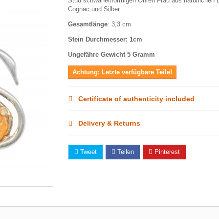
Stud schwanenförmigen Ohren Frau aus natürlichen 
Cognac und Silber.
Gesamtlänge
: 3,3 cm
Stein Durchmesser: 1cm
Ungefähre Gewicht 5 Gramm
Achtung: Letzte verfügbare Teile!
Certificate of authenticity included
Delivery & Returns
Tweet
Teilen
Pinterest