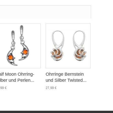
lf Moon Ohrring-
Ohrringe Bernstein
Entwurfs
lber und Perlen...
und Silber Twisted...
Silber un
,99 €
27,99 €
53,95 €