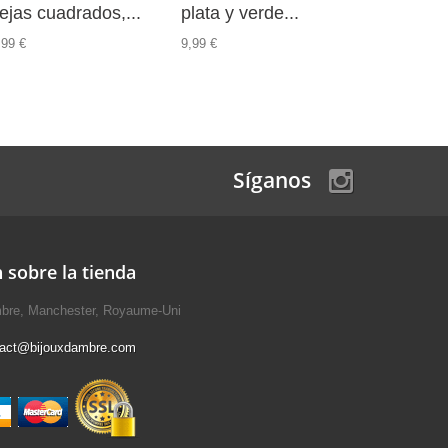
ejas cuadrados,...
plata y verde...
plata y 
,99 €
9,99 €
9,99 €
Síganos
 sobre la tienda
mbre, Manchester, Royaume-Uni
tact@bijouxdambre.com