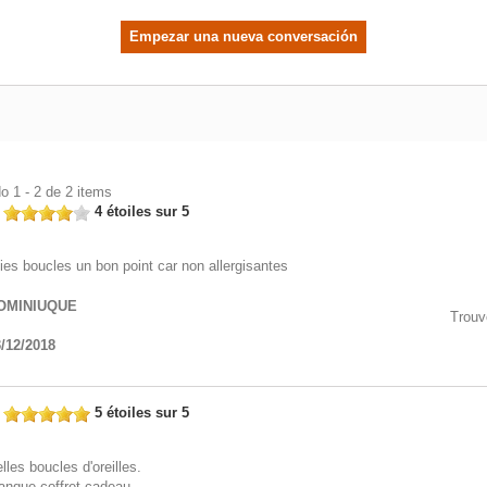
Empezar una nueva conversación
o 1 - 2 de 2 items
n
4 étoiles sur 5
lies boucles un bon point car non allergisantes
OMINIUQUE
Trouv
/12/2018
n
5 étoiles sur 5
lles boucles d'oreilles.
nque coffret cadeau.