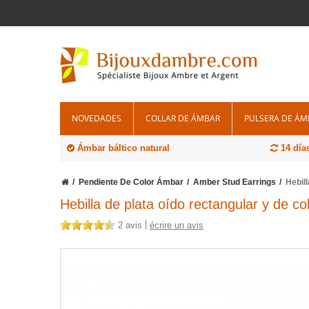
NOVEDADES
COLLAR DE ÁMBAR
PULSERA DE ÁM
Ámbar báltico natural
14 día
Pendiente De Color Ámbar
Amber Stud Earrings
Hebil
Hebilla de plata oído rectangular y de c
|
2 avis
écrire un avis