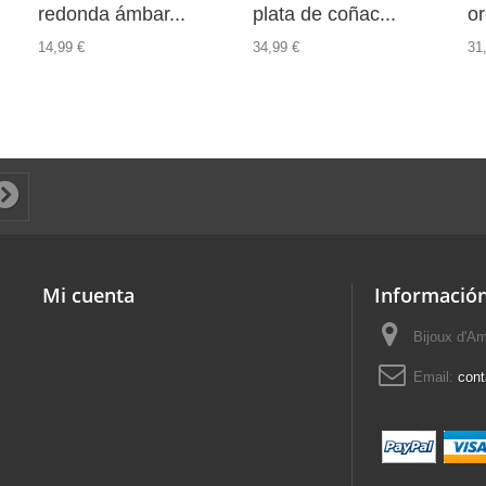
redonda ámbar...
plata de coñac...
or
14,99 €
34,99 €
31
Mi cuenta
Información
Bijoux d'A
Email:
con