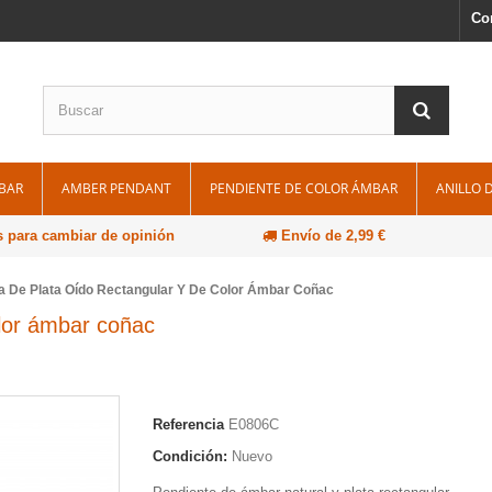
Co
BAR
AMBER PENDANT
PENDIENTE DE COLOR ÁMBAR
ANILLO 
s para cambiar de opinión
Envío de 2,99 €
la De Plata Oído Rectangular Y De Color Ámbar Coñac
olor ámbar coñac
Referencia
E0806C
Condición:
Nuevo