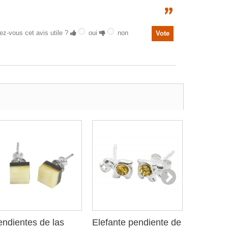
ez-vous cet avis utile ?
oui
non
ndientes de las
Elefante pendiente de
Elefante