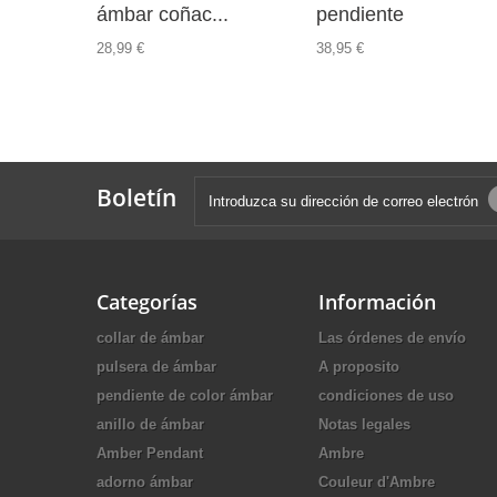
ámbar coñac...
pendiente
28,99 €
38,95 €
Boletín
Categorías
Información
collar de ámbar
Las órdenes de envío
pulsera de ámbar
A proposito
pendiente de color ámbar
condiciones de uso
anillo de ámbar
Notas legales
Amber Pendant
Ambre
adorno ámbar
Couleur d'Ambre