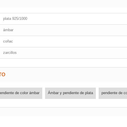
plata 925/1000
ámbar
coñac
zarcillos
TO
endiente de color ámbar
Ámbar y pendiente de plata
pendiente de c