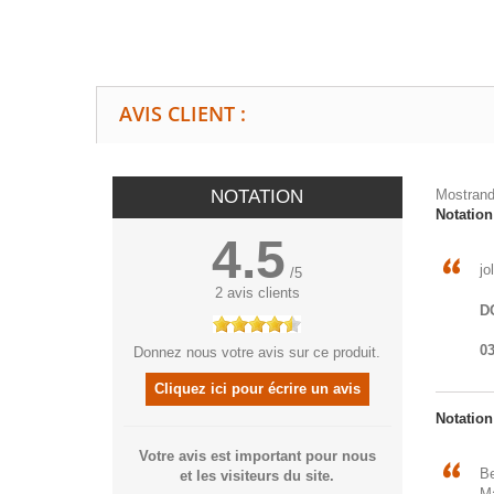
AVIS CLIENT :
NOTATION
Mostrand
Notatio
4.5
jo
/
5
2
avis clients
D
03
Donnez nous votre avis sur ce produit.
Cliquez ici pour écrire un avis
Notatio
Votre avis est important pour nous
Be
et les visiteurs du site.
Ma